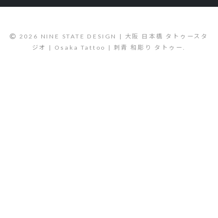
2026 NINE STATE DESIGN | 大阪 日本橋 タトゥースタ
ジオ | Osaka Tattoo | 刺青 和彫り タトゥー.