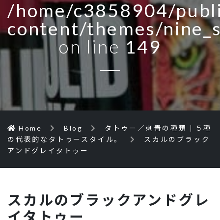
/home/c3858904/publi
content/themes/nine_
on line
149
Home
Blog
タトゥー／刺青の種類｜５種
の代表的なタトゥースタイル。
スカルのブラック
アンドグレイタトゥー
スカルのブラックアンドグレ
イタトゥー