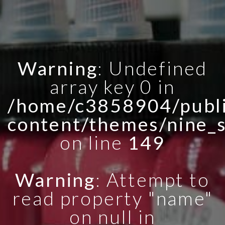
Warning
: Undefined
array key 0 in
/home/c3858904/publi
content/themes/nine_
on line
149
Warning
: Attempt to
read property "name"
on null in