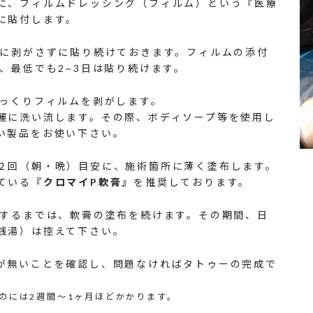
に、フィルムドレッシング（フィルム）という『医療
に貼付します。
安に剥がさずに貼り続けておきます。フィルムの添付
、最低でも2~3日は貼り続けます。
ゆっくりフィルムを剥がします。
麗に洗い流します。その際、ボディソープ等を使用し
い製品をお使い下さい。
２回（朝・晩）目安に、施術箇所に薄く塗布します。
ている
『クロマイP軟膏』
を推奨しております。
定するまでは、軟膏の塗布を続けます。その期間、日
銭湯）は控えて下さい。
が無いことを確認し、問題なければタトゥーの完成で
のには2週間～1ヶ月ほどかかります。