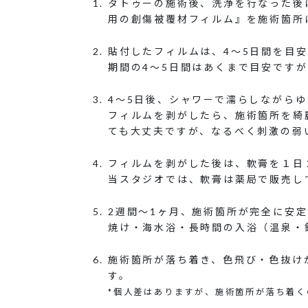
タトゥーの施術後、洗浄を行なった後
用の創傷被覆材フィルム』を施術箇所
貼付したフィルムは、4～5日間を目
期間の4～5日間はあくまで目安ですが
4～5日後、シャワーで濡らしながら
フィルムを剥がしたら、施術箇所を綺
ても大丈夫ですが、なるべく刺激の弱
フィルムを剥がした後は、軟膏を１日
当スタジオでは、軟膏は薬局で販売し
2週間～1ヶ月、施術箇所が完全に安
焼け・海水浴・長時間の入浴（温泉・
施術箇所が落ち着き、色飛び・色抜け
す。
*個人差はありますが、施術箇所が落ち着く