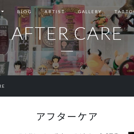
BLOG
ARTIST
GALLERY
TATTO
AFTER CARE
RE
アフターケア