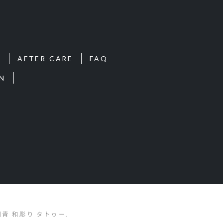
S
AFTER CARE
FAQ
N
| 刺青 和彫り タトゥー.