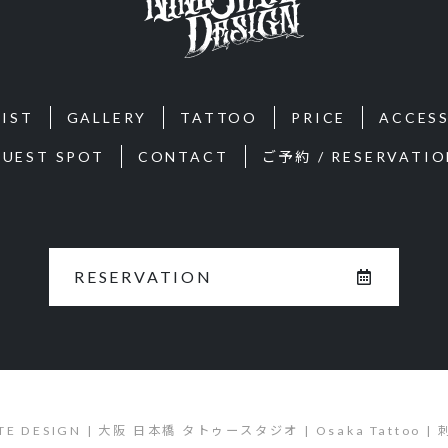
IST
GALLERY
TATTOO
PRICE
ACCES
GUEST SPOT
CONTACT
ご予約 / RESERVATIO
RESERVATION
ATE DESIGN | 大阪 日本橋 タトゥースタジオ | Osaka Tattoo 