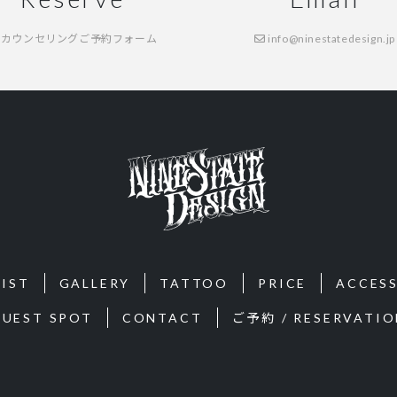
カウンセリングご予約フォーム
info@ninestatedesign.jp
IST
GALLERY
TATTOO
PRICE
ACCES
GUEST SPOT
CONTACT
ご予約 / RESERVATIO