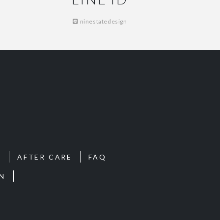
ninestatedesign
S
AFTER CARE
FAQ
N