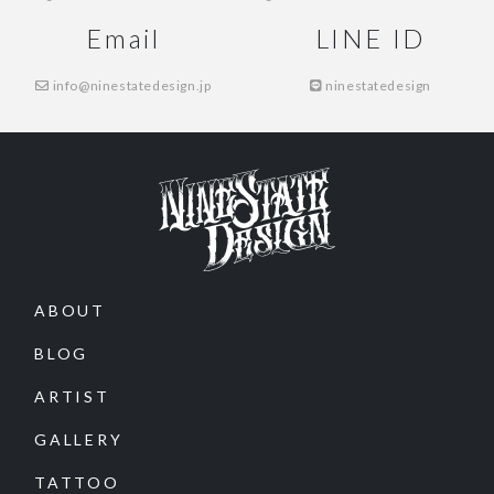
Email
LINE ID
info@ninestatedesign.jp
ninestatedesign
ABOUT
BLOG
ARTIST
GALLERY
TATTOO