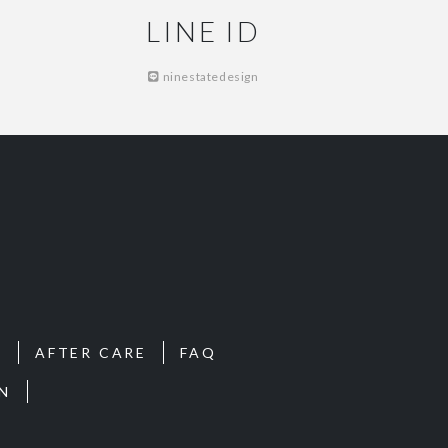
LINE ID
ninestatedesign
S
AFTER CARE
FAQ
N