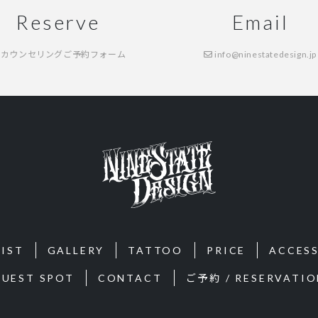
Reserve
Email
カウンセリングご予約フォーム
info@ninestatedesign.jp
IST
GALLERY
TATTOO
PRICE
ACCES
GUEST SPOT
CONTACT
ご予約 / RESERVATIO