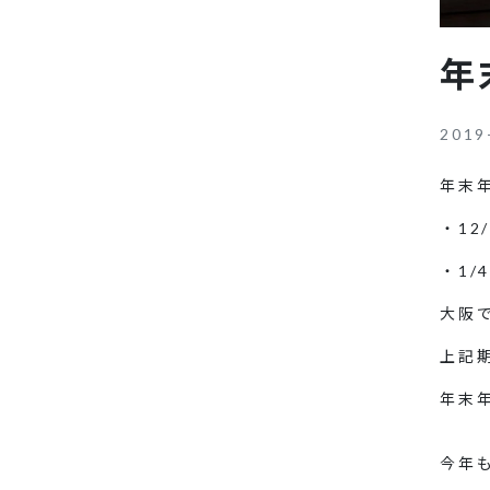
年
2019
年末
・12/
・1/
大阪
上記
年末
今年