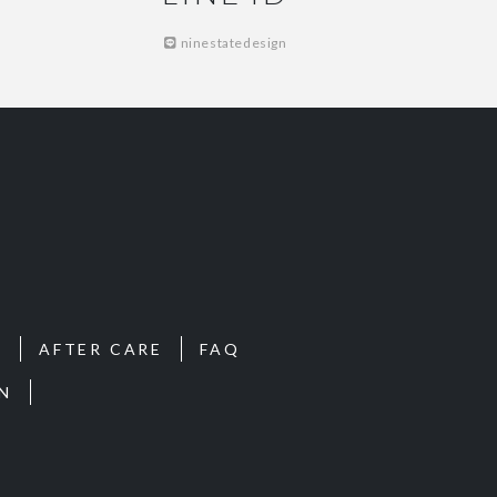
ninestatedesign
S
AFTER CARE
FAQ
N