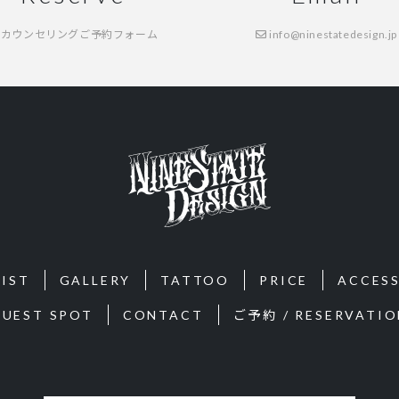
カウンセリングご予約フォーム
info@ninestatedesign.jp
IST
GALLERY
TATTOO
PRICE
ACCES
GUEST SPOT
CONTACT
ご予約 / RESERVATIO