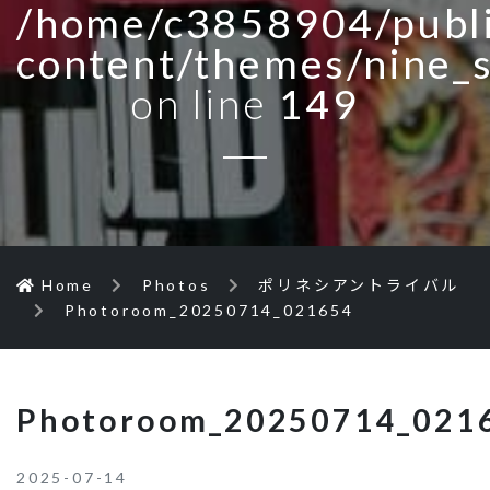
/home/c3858904/publi
content/themes/nine_
on line
149
Home
Photos
ポリネシアントライバル
Photoroom_20250714_021654
Photoroom_20250714_021
2025-07-14