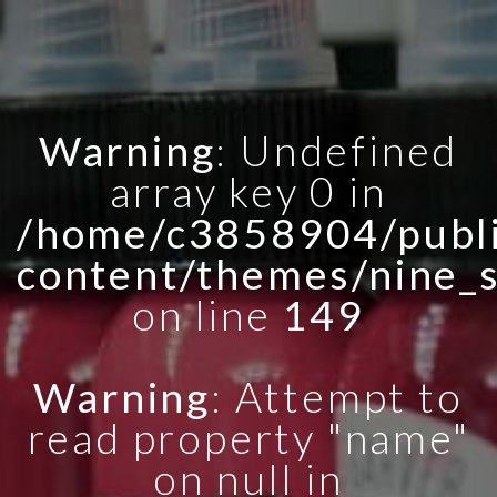
Warning
: Undefined
array key 0 in
/home/c3858904/publi
content/themes/nine_
on line
149
Warning
: Attempt to
read property "name"
on null in