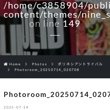
/home/c3858904/publi
content/themes/nine_
on line
149
Home
Photos
ポリネシアントライバル
Photoroom_20250714_020708
Photoroom_20250714_020
2025-07-14