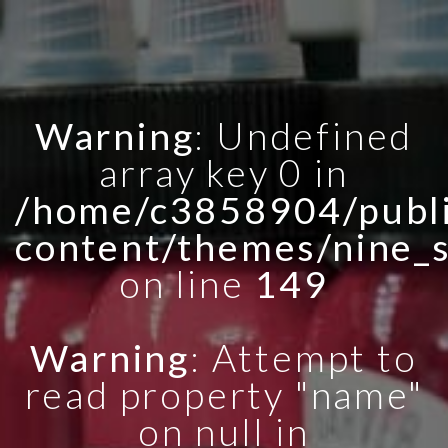
Warning
: Undefined
array key 0 in
/home/c3858904/publi
content/themes/nine_
on line
149
Warning
: Attempt to
read property "name"
on null in